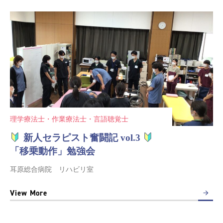
理学療法士・作業療法士・言語聴覚士
新人セラピスト奮闘記 vol.3
「移乗動作」勉強会
耳原総合病院 リハビリ室
View More