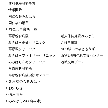
無料低額診療事業
情報開⽰
同仁会報みみはら
同仁会の沿革
同仁会事業所一覧
⽿原総合病院
⽼⼈保健施設みみはら
みみはら⾼砂クリニック
介護事業部
⽿原鳳クリニック
NPO結いの会ともうず
みみはらファミリークリニック
⻄第3地域包括⽀援センター
みみはら在宅クリニック
地域交流ゾーン
⽿原⻭科診療所
耳原総合病院健診センター
健康友の会みみはら
お知らせ
採用情報
みみはら2030年の樹