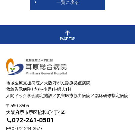
一覧に戻る
PAGE TOP
地域医療⽀援病院／⼤阪府がん診療拠点病院
救急告⽰病院（内科‧⼩児科‧婦⼈科）
⼈間ドック学会認定施設／災害医療協⼒病院／臨床研修指定病院
〒590-8505
⼤阪府堺市堺区協和町4丁465
072-241-0501
FAX 072-244-3577