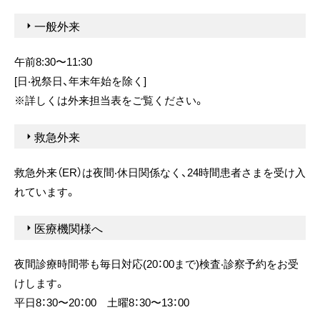
⼀般外来
午前8:30〜11:30
[⽇‧祝祭⽇、年末年始を除く]
※詳しくは外来担当表をご覧ください。
救急外来
救急外来（ER）は夜間‧休⽇関係なく、24時間患者さまを受け⼊
れています。
医療機関様へ
夜間診療時間帯も毎⽇対応(20：00まで)検査‧診察予約をお受
けします。
平⽇8：30〜20：00 ⼟曜8：30〜13：00