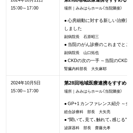
15：00～17：00
場所｜みみはらホール（当院隣接）
● 心房細動に対する新しい治療法
しました
副病院長 石原昭三
● 当院のがん診療のこれまでとこ
副病院長 山口拓也
● CKDの次の一手 ～当院のCK
腎臓内科部長 大矢麻耶
第28回地域医療連携をすすめる
2024年10月5日
15：00～17：00
場所｜みみはらホール（当院隣接）
● GP+1 カンファレンス紹介 ～
総合診療科 部長 大矢亮
● “聞いて、見て、触れて、感じる” da
泌尿器科 部長 齋藤允孝