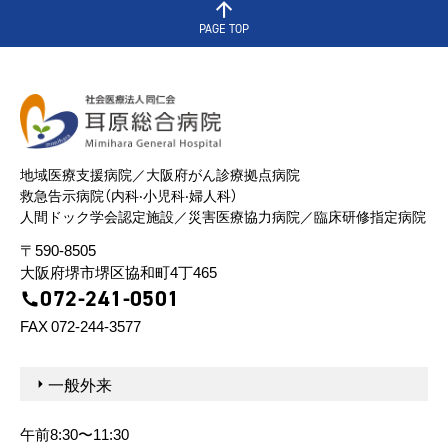
PAGE TOP
地域医療⽀援病院／⼤阪府がん診療拠点病院
救急告⽰病院（内科‧⼩児科‧婦⼈科）
⼈間ドック学会認定施設／災害医療協⼒病院／臨床研修指定病院
〒590-8505
⼤阪府堺市堺区協和町4丁465
072-241-0501
FAX 072-244-3577
⼀般外来
午前8:30〜11:30