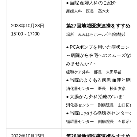
● 当院 産婦人科のご紹介
産婦人科 医長 髙木力
第27回地域医療連携をすすめる
2023年10月28日
15：00～17：00
場所｜みみはらホール（当院隣接）
● PCAポンプを用いた症状コント
～病院から在宅へのスムーズな移
みませんか？～
緩和ケア外科 部長 末田早苗
● 当院のよくある疾患 血便と膵腫
消化器センター 医長 松田友彦
● 大腸がん 外科治療の“いま”
消化器センター 副病院長 山口拓也
● 当院における循環器センターの
循環器センター 副病院長 石原昭三
第26回地域医療連携をすすめる
2022年10月15日