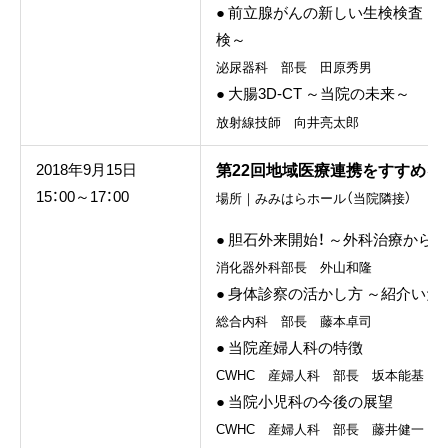
● 前立腺がんの新しい生検検査 ～M
検～
泌尿器科 部長 田原秀男
● 大腸3D-CT ～当院の未来～
放射線技師 向井亮太郎
第22回地域医療連携をすすめる
2018年9月15日
15：00～17：00
場所｜みみはらホール（当院隣接）
● 胆石外来開始！ ～外科治療から
消化器外科部長 外山和隆
● 身体診察の活かし方 ～紹介い
総合内科 部長 藤本卓司
● 当院産婦人科の特徴
CWHC 産婦人科 部長 坂本能基
● 当院小児科の今後の展望
CWHC 産婦人科 部長 藤井健一