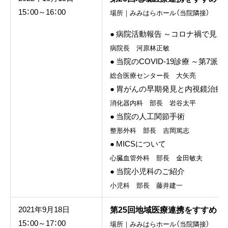
15：00～16：00
場所｜みみはらホール（当院隣接）
● 病院活動報告 ～コロナ禍で見
病院長 河原林正敏
● 当院のCOVID-19診療 ～第7
総合医療センター長 大矢亮
● 胃がんの早期発見と内視鏡治療
消化器内科 部長 岩谷太平
● 当院の人工関節手術
整形外科 部長 吉岡篤志
● MICSについて
心臓血管外科 部長 金田敏夫
● 当院小児科のご紹介
小児科 部長 藤井建一
第25回地域医療連携をすすめる
2021年9月18日
15：00～17：00
場所｜みみはらホール（当院隣接）