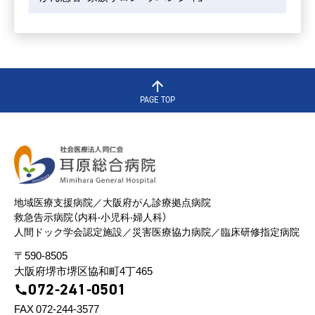
PAGE TOP
地域医療⽀援病院／⼤阪府がん診療拠点病院
救急告⽰病院（内科‧⼩児科‧婦⼈科）
⼈間ドック学会認定施設／災害医療協⼒病院／臨床研修指定病院
〒590-8505
⼤阪府堺市堺区協和町4丁465
072-241-0501
FAX 072-244-3577