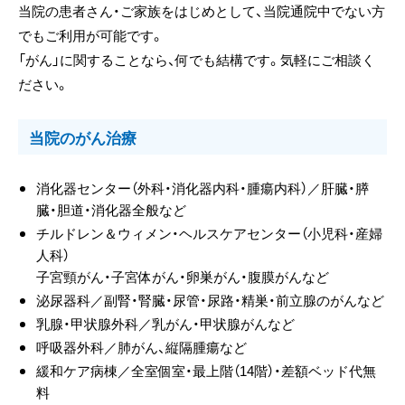
当院の患者さん・ご家族をはじめとして、当院通院中でない方
でもご利用が可能です。
「がん」に関することなら、何でも結構です。気軽にご相談く
ださい。
当院のがん治療
消化器センター（外科・消化器内科・腫瘍内科）／肝臓・膵
臓・胆道・消化器全般など
チルドレン＆ウィメン・ヘルスケアセンター（小児科・産婦
人科）
子宮頸がん・子宮体がん・卵巣がん・腹膜がんなど
泌尿器科／副腎・腎臓・尿管・尿路・精巣・前立腺のがんなど
乳腺・甲状腺外科／乳がん・甲状腺がんなど
呼吸器外科／肺がん、縦隔腫瘍など
緩和ケア病棟／全室個室・最上階（14階）・差額ベッド代無
料