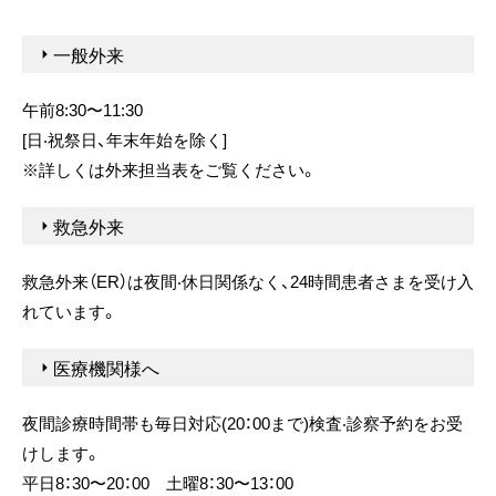
⼀般外来
午前8:30〜11:30
[⽇‧祝祭⽇、年末年始を除く]
※詳しくは外来担当表をご覧ください。
救急外来
救急外来（ER）は夜間‧休⽇関係なく、24時間患者さまを受け⼊
れています。
医療機関様へ
夜間診療時間帯も毎⽇対応(20：00まで)検査‧診察予約をお受
けします。
平⽇8：30〜20：00 ⼟曜8：30〜13：00