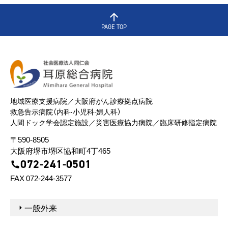
PAGE TOP
地域医療⽀援病院／⼤阪府がん診療拠点病院
救急告⽰病院（内科‧⼩児科‧婦⼈科）
⼈間ドック学会認定施設／災害医療協⼒病院／臨床研修指定病院
〒590-8505
⼤阪府堺市堺区協和町4丁465
072-241-0501
FAX 072-244-3577
⼀般外来