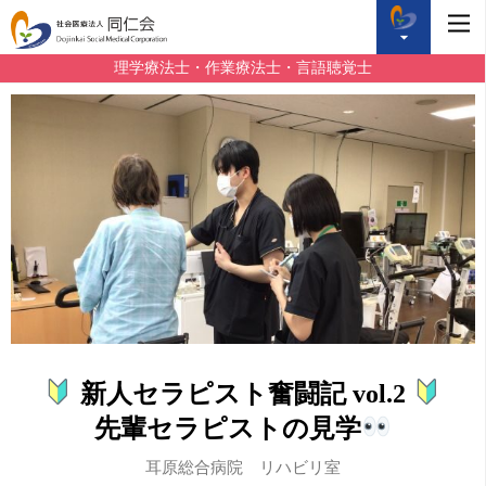
理学療法士・作業療法士・言語聴覚士
新人セラピスト奮闘記 vol.2
先輩セラピストの見学
耳原総合病院 リハビリ室