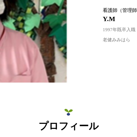
看護師（管理
Y.M
1997年既卒入職
老健みみはら
プロフィール