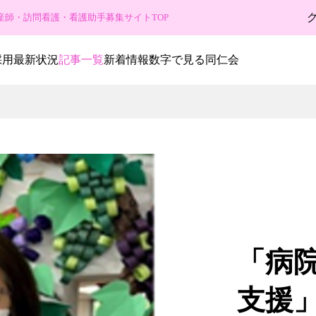
産師・訪問看護・看護助手募集サイトTOP
採用最新状況
記事一覧
新着情報
数字で見る同仁会
「病
支援