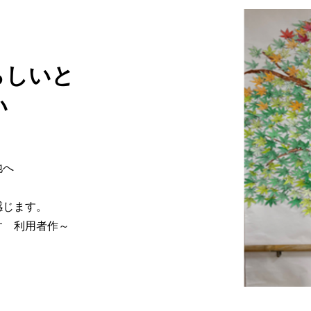
らしいと
い
地へ
感じます。
す 利用者作～