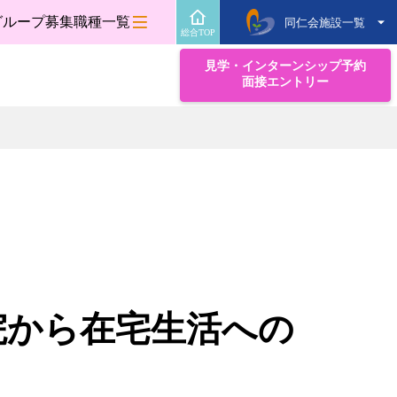
グループ募集職種一覧
同仁会施設一覧
総合TOP
見学・インターンシップ予約
面接エントリー
院から在宅生活への
」