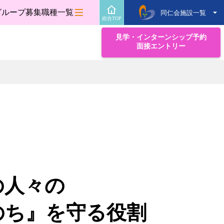
グループ募集職種一覧
同仁会施設一覧
総合TOP
見学・インターンシップ予約
面接エントリー
域の人々の
のち』を守る役割