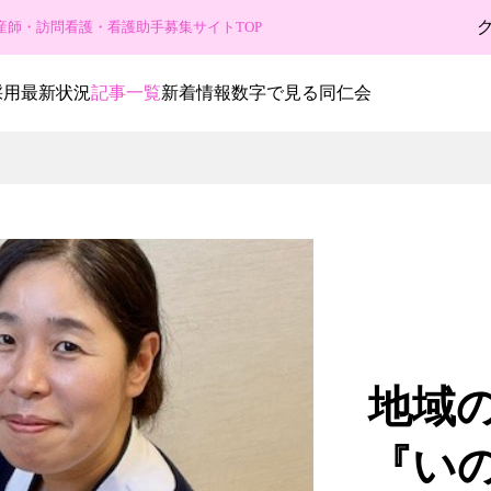
産師・訪問看護・看護助手募集サイトTOP
採用最新状況
記事一覧
新着情報
数字で見る同仁会
地
『い