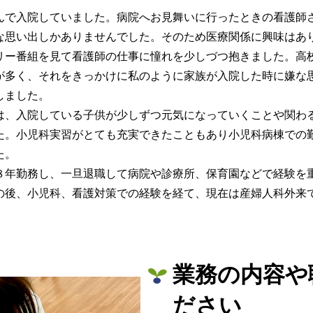
んで入院していました。病院へお見舞いに行ったときの看護師
な思い出しかありませんでした。そのため医療関係に興味はあ
リー番組を見て看護師の仕事に憧れを少しづつ抱きました。高
が多く、それをきっかけに私のように家族が入院した時に嫌な
しました。
は、入院している子供が少しずつ元気になっていくことや関わ
た。小児科実習がとても充実できたこともあり小児科病棟での
た。
８年勤務し、一旦退職して病院や診療所、保育園などで経験を
の後、小児科、看護対策での経験を経て、現在は産婦人科外来
業務の内容や
ださい