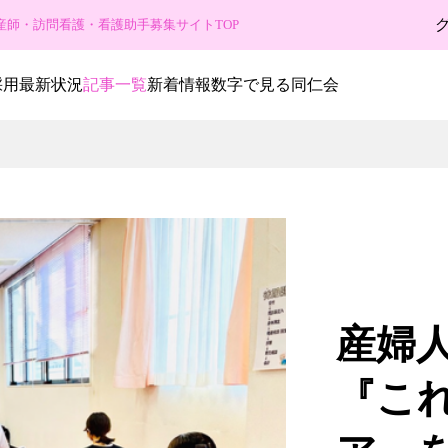
産師・訪問看護・看護助手募集サイトTOP
採用最新状況
記事一覧
新着情報
数字で見る同仁会
産婦
『こ