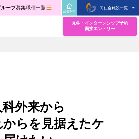
グループ募集職種一覧
同仁会施設一覧
総合TOP
見学・インターンシップ予約
面接エントリー
人科外来から
れからを見据えたケ