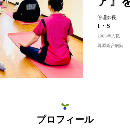
ア』
管理師長
I・S
2006年入職
耳原総合病院
プロフィール