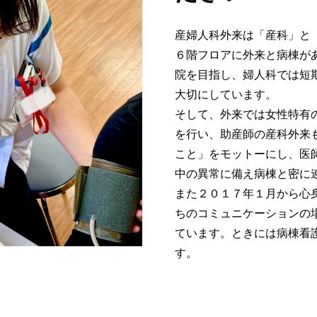
産婦人科外来は「産科」と
６階フロアに外来と病棟が
院を目指し、婦人科では短
大切にしています。
そして、外来では女性特有
を行い、助産師の産科外来
こと」をモットーにし、医
中の異常に備え病棟と密に
また２０１７年１月から心
ちのコミュニケーションの
ています。ときには病棟看
す。