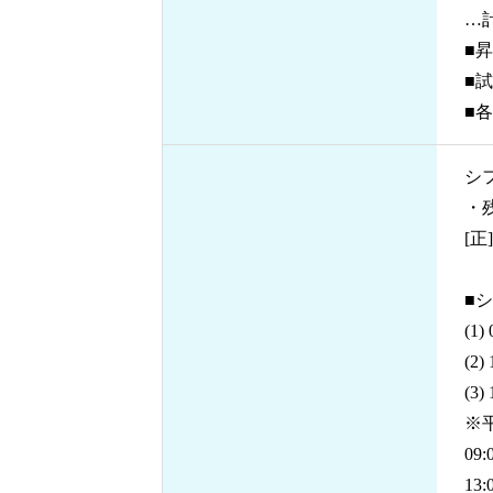
…
■昇
■
■
シ
・
[正]
■
(1
(2
(3
※
09
13