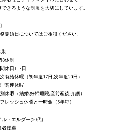
務できるような制度を大切にしています。
期
勤務開始日についてはご相談ください。
代制
週8休制
間休日117日
年次有給休暇（初年度17日,次年度20日）
生理関連休暇
特別休暇（結婚,妊婦通院,産前産後,介護）
リフレッシュ休暇と一時金（5年毎）
ドル・エルダー(50代)
験者優遇