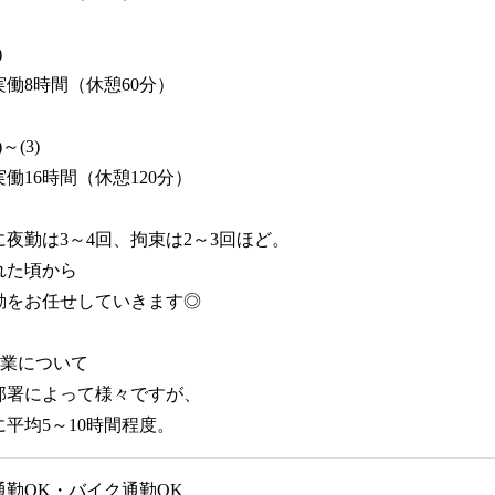
)
実働8時間（休憩60分）
)～(3)
実働16時間（休憩120分）
に夜勤は3～4回、拘束は2～3回ほど。
れた頃から
勤をお任せしていきます◎
残業について
部署によって様々ですが、
に平均5～10時間程度。
通勤OK・バイク通勤OK