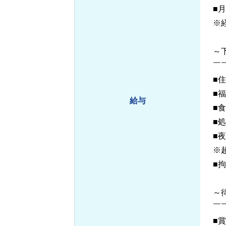
■月
※
～
￣
■住
■福
給与
■食
■処
■夜
※
■
～
￣
■賞