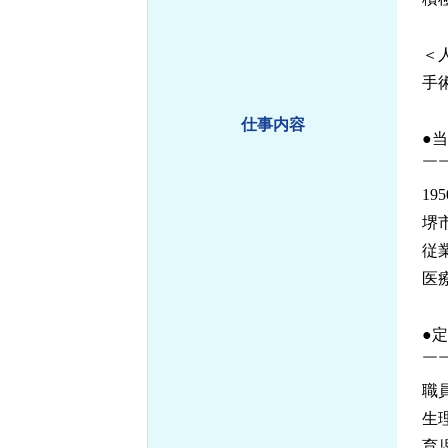
＜
手
仕事内容
●
￣
1
堺
従業
医
●
￣
職
生
育