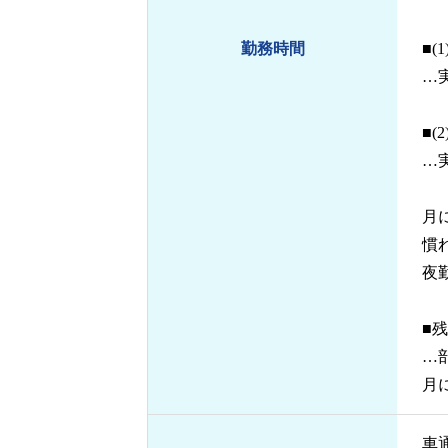
勤務時間
■(1
…
■(2
…
月
慣
夜
■
…
月
車