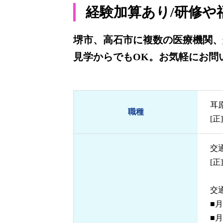
経験加算あり/研修や
堺市、高石市に複数の医療機関、
見学からでもOK。お気軽にお問
耳
職種
[
交
[正
交
■月
■月