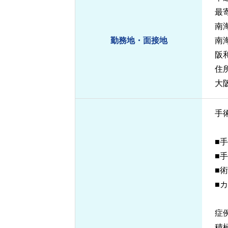
最
南
勤務地・面接地
南
阪
住
大
手
■
■
■
■
症
積