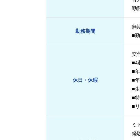
勤
無
勤務期間
■
交
■4
■年
休日・休暇
■
■
■
■
ミ
経