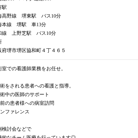
寄駅
海高野線 堺東駅 バス10分
海本線 堺駅 車13分
和線 上野芝駅 バス10分
所
阪府堺市堺区協和町４丁４６５
術室での看護師業務をお任せ。
手術をされる患者への看護と指導。
手術中の医師のサポート
術前の患者様への病室訪問
カンファレンス
例検討会などで
極的なチーム医療を行っています◎