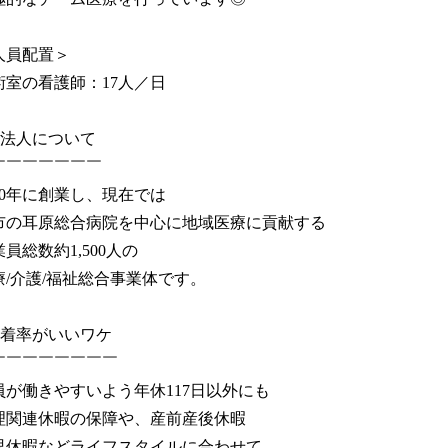
人員配置＞
術室の看護師：17人／日
当法人について
￣￣￣￣￣￣￣
950年に創業し、現在では
市の耳原総合病院を中心に地域医療に貢献する
員総数約1,500人の
療/介護/福祉総合事業体です。
定着率がいいワケ
￣￣￣￣￣￣￣￣
員が働きやすいよう年休117日以外にも
理関連休暇の保障や、産前産後休暇
児休暇などライフスタイルに合わせて