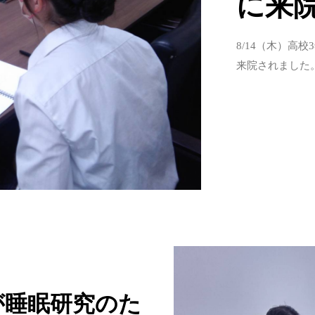
に来
8/14（木）高
来院されました
が睡眠研究のた