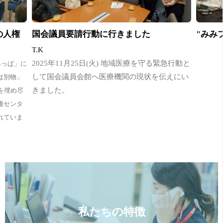
の人権
国会議員要請行動に行きました
"みみ
T.K
2025年11月25日(火) 地域医療を守る緊急行動と
みっぱ」に
して国会議員会館へ医療機関の現状を伝えにい
は別物」
きました。
を埋め尽
権センタ
れていま
私たちの特徴