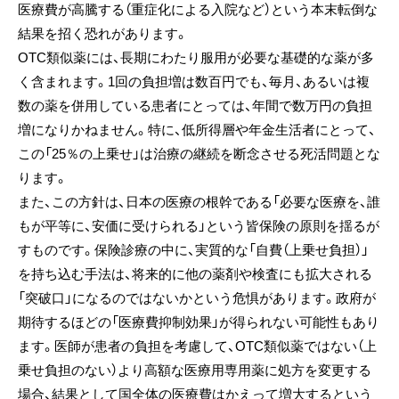
医療費が高騰する（重症化による入院など）という本末転倒な
結果を招く恐れがあります。
OTC類似薬には、長期にわたり服用が必要な基礎的な薬が多
く含まれます。1回の負担増は数百円でも、毎月、あるいは複
数の薬を併用している患者にとっては、年間で数万円の負担
増になりかねません。特に、低所得層や年金生活者にとって、
この「25％の上乗せ」は治療の継続を断念させる死活問題とな
ります。
また、この方針は、日本の医療の根幹である「必要な医療を、誰
もが平等に、安価に受けられる」という皆保険の原則を揺るが
すものです。保険診療の中に、実質的な「自費（上乗せ負担）」
を持ち込む手法は、将来的に他の薬剤や検査にも拡大される
「突破口」になるのではないかという危惧があります。政府が
期待するほどの「医療費抑制効果」が得られない可能性もあり
ます。医師が患者の負担を考慮して、OTC類似薬ではない（上
乗せ負担のない）より高額な医療用専用薬に処方を変更する
場合、結果として国全体の医療費はかえって増大するという