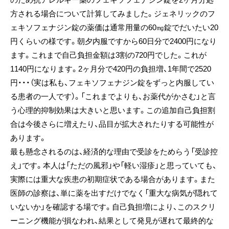
方される場合について計算してみました。ジェネリックのフ
ェキソフェナジン錠の薬価は通常用量の60㎎錠でだいたい20
円くらいの様です。朝夕内服ですから60日分で2400円になり
ます。これまで自己負担金額は3割の720円でした。これが
1140円になります。2ヶ月分で420円の負担増、1年間で2520
円・・・（実は私も、フェキソフェナジン錠をずっと内服してい
る患者の一人です）。「これまでよりも、お薬代がかさむ」と言
う心理的抑制効果は大きいと思います。この追加自己負担割
合は今後さらに増えたり、品目が拡大されたりする可能性が
あります。
最も懸念されるのは、経済的な理由で受診をためらう「受診控
え」です。本人は「ただの風邪」や「軽い湿疹」と思っていても、
実際には重大な疾患の初期症状である場合があります。また
医師の診察は、単に薬を出すだけでなく「重大な病気が隠れて
いないか」を確認する場です。自己負担増により、このスクリ
ーニング機能が損なわれ、結果として発見が遅れて最終的な