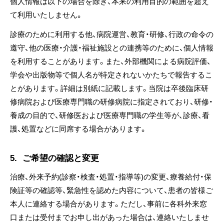
個人情報は以下の場合を除き、本来の利用目的の範囲を超え
て利用いたしません。
診療のために利用する他、病院運営、教育・研修、行政の命令の
遵守、他の医療・介護・福祉施設との連携等のために、個人情報
を利用することがあります。また、外部機関による病院評価、
学会や出版物等で個人名が特定されないかたちで報告するこ
とがあります。詳細は別紙に記載します。当院は卒後臨床研
修病院および医療専門職の研修病院に指定されており、研修・
養成の目的で、研修医および医療専門職の学生等が、診療、看
護、処置などに同席する場合があります。
5.
ご希望の確認と変更
治療、外来予約(診察・検査・処置・指導等)の変更、療養給付・保
険証等の確認等、緊急性を認めた内容について、患者の皆様ご
本人に連絡する場合があります。ただし、事前に各科外来窓
口または受付までお申し出があった場合は、連絡いたしませ