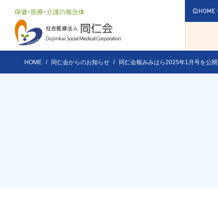
保健・医療・介護の複合体
HOME
HOME
同仁会からのお知らせ
同仁会報みみはら2025年1月号を公
法人
同仁
法人紹介
同仁会事業所一覧
理念・基
医療
ABOUT
GROUP
無料低
地域交
法人紹介TOP
同仁会事業所一覧TOP