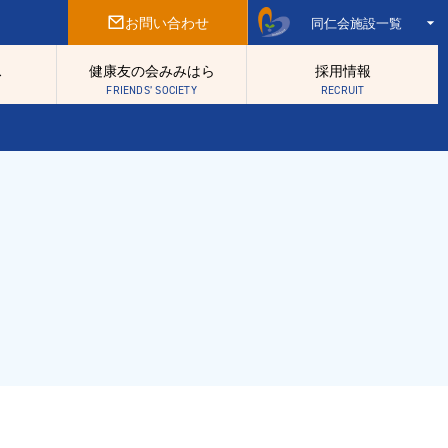
お問い合わせ
同仁会施設一覧
ス
健康友の会みみはら
採用情報
FRIENDS’ SOCIETY
RECRUIT
法人概要
西第3地域包括支援センター
同仁会報みみはら