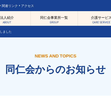
関連リンク
アクセス
法人紹介
同仁会事業所一覧
介護サービ
ABOUT
GROUP
CARE SERVICE
開しました
紹介
会事業所一覧
NEWS AND TOPICS
本方針
理事長あいさつ
介護
同仁会からのお知らせ
額診療事業
流ゾーン
情報開示
アクセス