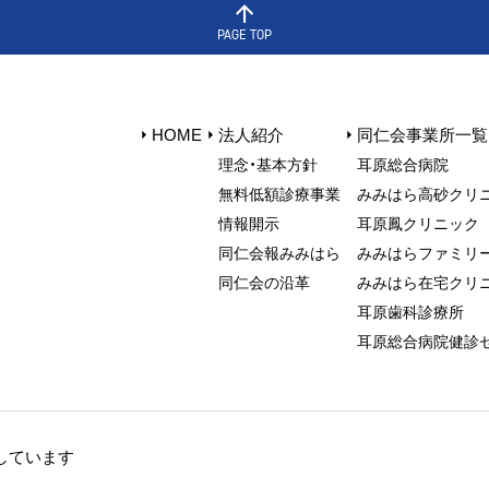
PAGE TOP
HOME
法人紹介
同仁会事業所一覧
理念・基本方針
⽿原総合病院
無料低額診療事業
みみはら⾼砂クリ
情報開⽰
⽿原鳳クリニック
同仁会報みみはら
みみはらファミリ
同仁会の沿革
みみはら在宅クリ
⽿原⻭科診療所
耳原総合病院健診
しています