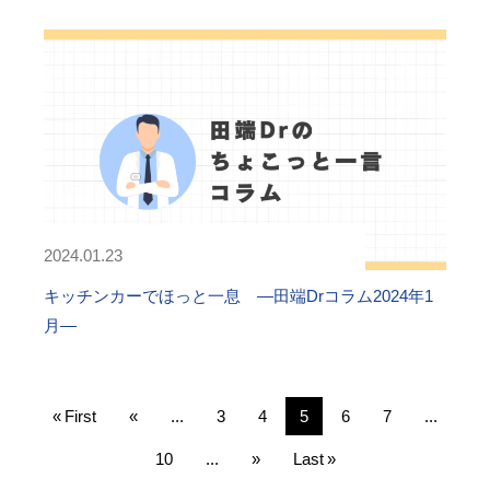
2024.01.23
キッチンカーでほっと一息 ―田端Drコラム2024年1
月―
« First
«
...
3
4
5
6
7
...
10
...
»
Last »