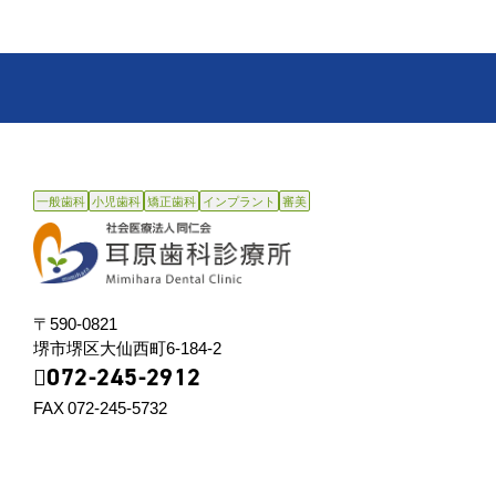
⼀般⻭科
⼩児⻭科
矯正⻭科
インプラント
審美
〒590-0821
堺市堺区⼤仙⻄町6-184-2
072-245-2912
FAX 072-245-5732