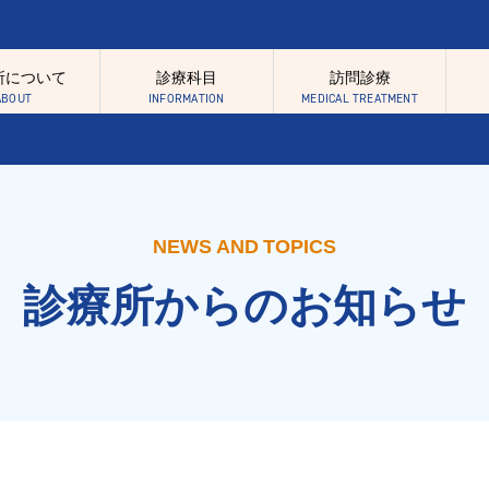
所について
診療科目
訪問診療
ABOUT
INFORMATION
MEDICAL TREATMENT
目一覧
NEWS AND TOPICS
科
小児歯科
診療所からのお知らせ
ラント治療
矯正歯科
鎮静法
障がい者・有病者治療