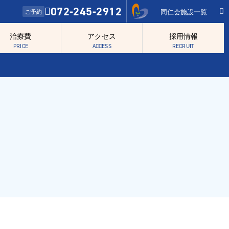
072-245-2912
同仁会施設一覧
ご予約
治療費
アクセス
採用情報
PRICE
ACCESS
RECRUIT
予防歯科
審美歯科
顎関節症・睡眠時無呼吸症候群