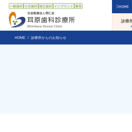
⼀般⻭科
⼩児⻭科
矯正⻭科
インプラント
審美
HOME
診療
HOME
診療所からのお知らせ
診療科
診療科目
一般歯
INFORMATION
インプ
診療科目TOP
静脈内