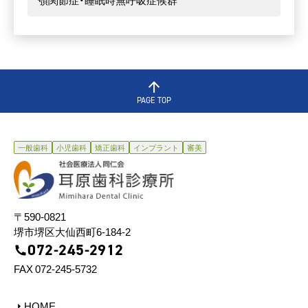
顎関節症・睡眠時無呼吸症候群
PAGE TOP
⼀般⻭科
⼩児⻭科
矯正⻭科
インプラント
審美
〒590-0821
堺市堺区⼤仙⻄町6-184-2
072-245-2912
FAX 072-245-5732
HOME