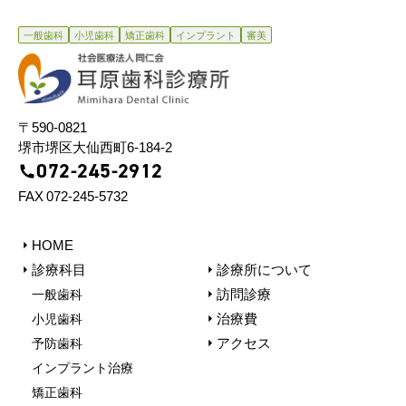
⼀般⻭科
⼩児⻭科
矯正⻭科
インプラント
審美
〒590-0821
堺市堺区⼤仙⻄町6-184-2
072-245-2912
FAX 072-245-5732
HOME
診療科目
診療所について
訪問診療
一般歯科
治療費
小児歯科
アクセス
予防歯科
インプラント治療
矯正歯科