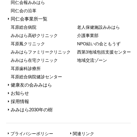
同仁会報みみはら
同仁会の沿革
同仁会事業所一覧
⽿原総合病院
⽼⼈保健施設みみはら
みみはら⾼砂クリニック
介護事業部
⽿原鳳クリニック
NPO結いの会ともうず
みみはらファミリークリニック
⻄第3地域包括⽀援センター
みみはら在宅クリニック
地域交流ゾーン
⽿原⻭科診療所
耳原総合病院健診センター
健康友の会みみはら
お知らせ
採用情報
みみはら2030年の樹
プライバシーポリシー
関連リンク